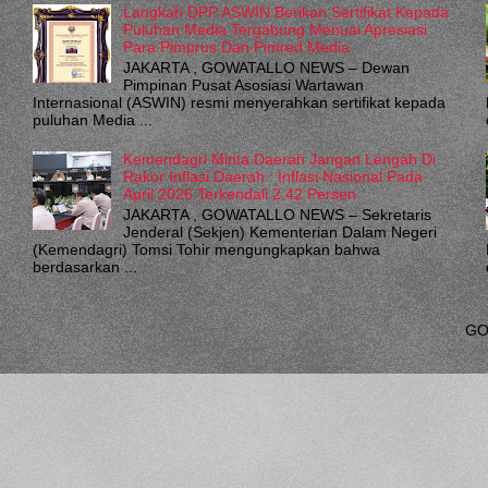
Langkah DPP ASWIN Berikan Sertifikat Kepada
Puluhan Media Tergabung Menuai Apresiasi
Para Pimprus Dan Pimred Media
JAKARTA , GOWATALLO NEWS – Dewan
Pimpinan Pusat Asosiasi Wartawan
Internasional (ASWIN) resmi menyerahkan sertifikat kepada
puluhan Media ...
Kemendagri Minta Daerah Jangan Lengah Di
Rakor Inflasi Daerah : Inflasi Nasional Pada
April 2026 Terkendali 2,42 Persen
JAKARTA , GOWATALLO NEWS – Sekretaris
Jenderal (Sekjen) Kementerian Dalam Negeri
(Kemendagri) Tomsi Tohir mengungkapkan bahwa
berdasarkan ...
GO