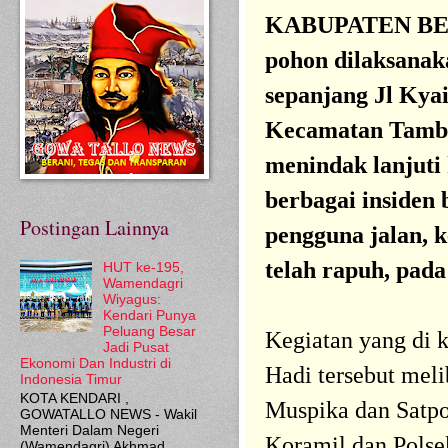
KABUPATEN BEKA
pohon dilaksana
sepanjang Jl Kya
Kecamatan Tambu
menindak lanjuti 
berbagai insiden
Postingan Lainnya
pengguna jalan, 
telah rapuh, pada
HUT ke-195,
Wamendagri
Wiyagus:
Kendari Punya
Peluang Besar
Kegiatan yang di
Jadi Pusat
Ekonomi Dan Industri di
Hadi tersebut meli
Indonesia Timur
KOTA KENDARI ,
Muspika dan Satpo
GOWATALLO NEWS - Wakil
Menteri Dalam Negeri
Koramil dan Polse
(Wamendagri) Akhmad