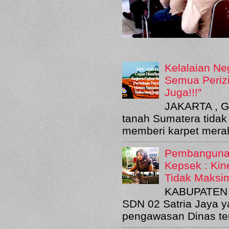
Kelalaian Ne
Semua Periz
Juga!!!"
JAKARTA , G
tanah Sumatera tidak
memberi karpet merah
Pembangunan
Kepsek : Kin
Tidak Maksi
KABUPATEN B
SDN 02 Satria Jaya y
pengawasan Dinas terk