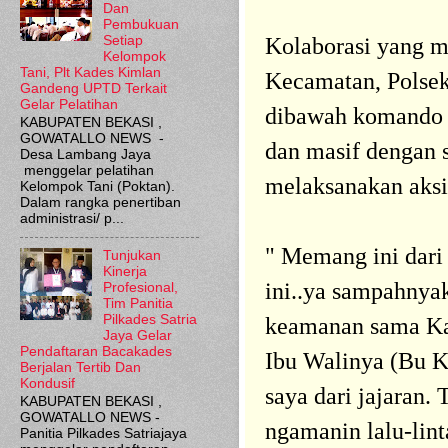
Dan
Pembukuan
Setiap
Kolaborasi yang me
Kelompok
Tani, Plt Kades Kimlan
Kecamatan, Polsek
Gandeng UPTD Terkait
Gelar Pelatihan
dibawah komando C
KABUPATEN BEKASI ,
GOWATALLO NEWS -
dan masif dengan 
Desa Lambang Jaya
menggelar pelatihan
melaksanakan aks
Kelompok Tani (Poktan).
Dalam rangka penertiban
administrasi/ p...
" Memang ini dari
Tunjukan
Kinerja
ini..ya sampahnya
Profesional,
Tim Panitia
Pilkades Satria
keamanan sama Ka
Jaya Gelar
Pendaftaran Bacakades
Ibu Walinya (Bu K
Berjalan Tertib Dan
Kondusif
saya dari jajaran.
KABUPATEN BEKASI ,
GOWATALLO NEWS -
ngamanin lalu-lint
Panitia Pilkades Satriajaya