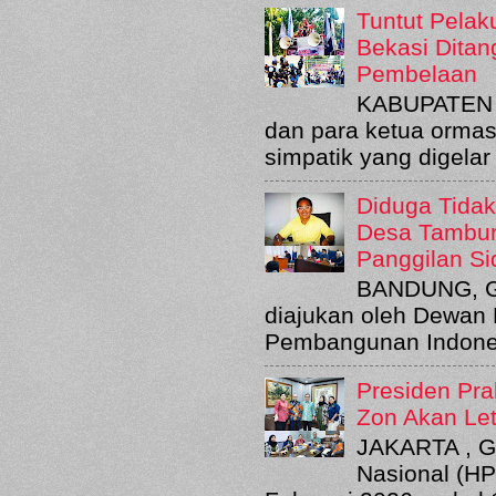
Tuntut Pelak
Bekasi Ditan
Pembelaan
KABUPATEN B
dan para ketua orma
simpatik yang digelar
Diduga Tida
Desa Tambun
Panggilan S
BANDUNG, GT
diajukan oleh Dewan 
Pembangunan Indones
Presiden Pra
Zon Akan Le
JAKARTA , G
Nasional (HP