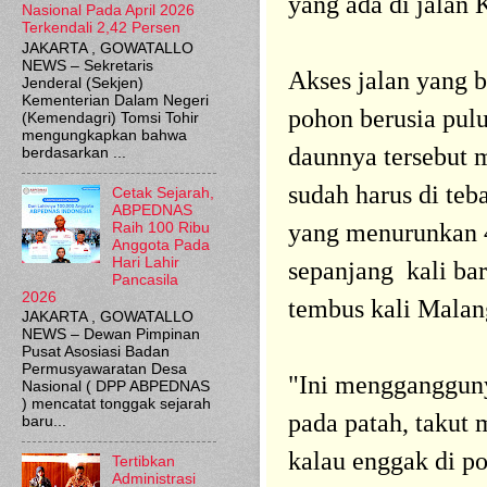
yang ada di jalan 
Nasional Pada April 2026
Terkendali 2,42 Persen
JAKARTA , GOWATALLO
NEWS – Sekretaris
Akses jalan yang b
Jenderal (Sekjen)
Kementerian Dalam Negeri
pohon berusia pulu
(Kemendagri) Tomsi Tohir
mengungkapkan bahwa
daunnya tersebut
berdasarkan ...
sudah harus di teb
Cetak Sejarah,
ABPEDNAS
yang menurunkan 
Raih 100 Ribu
Anggota Pada
Hari Lahir
sepanjang kali ba
Pancasila
2026
tembus kali Malang
JAKARTA , GOWATALLO
NEWS – Dewan Pimpinan
Pusat Asosiasi Badan
Permusyawaratan Desa
"Ini mengganggunya
Nasional ( DPP ABPEDNAS
) mencatat tonggak sejarah
pada patah, takut
baru...
kalau enggak di po
Tertibkan
Administrasi