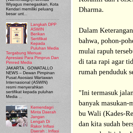
Wiyagus menegaskan, Kota
Dharma.
Kendari memiliki peluang
besar unt...
Langkah DPP
Dalam Keterangan
ASWIN
Berikan
Sertifikat
bahwa, pohon-poho
Kepada
Puluhan Media
mulai rapuh terse
Tergabung Menuai
Apresiasi Para Pimprus Dan
di tata rapi agar 
Pimred Media
JAKARTA , GOWATALLO
rumah penduduk se
NEWS – Dewan Pimpinan
Pusat Asosiasi Wartawan
Internasional (ASWIN)
resmi menyerahkan
"Ini termasuk jal
sertifikat kepada puluhan
Media ...
banyak masukan-m
Kemendagri
bu Wali (Kades-Red
Minta Daerah
Jangan
Lengah Di
dan kita sudah be
Rakor Inflasi
Daerah : Inflasi