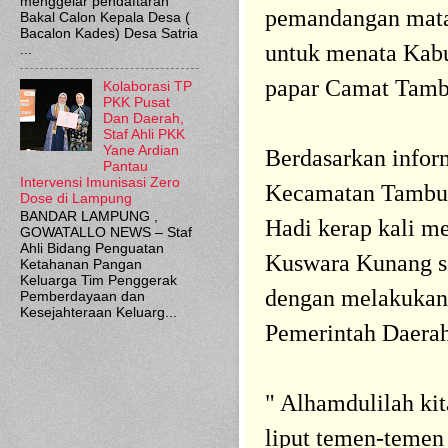
menggelar pendaftaran
pemandangan mata 
Bakal Calon Kepala Desa (
Bacalon Kades) Desa Satria
untuk menata Kabu
...
papar Camat Tamb
Kolaborasi TP
PKK Pusat
Dan Daerah,
Staf Ahli PKK
Yane Ardian
Berdasarkan info
Pantau
Intervensi Imunisasi Zero
Kecamatan Tambun
Dose di Lampung
BANDAR LAMPUNG ,
Hadi kerap kali me
GOWATALLO NEWS – Staf
Ahli Bidang Penguatan
Kuswara Kunang s
Ketahanan Pangan
Keluarga Tim Penggerak
dengan melakukan 
Pemberdayaan dan
Kesejahteraan Keluarg...
Pemerintah Daera
" Alhamdulilah kita
liput temen-temen 