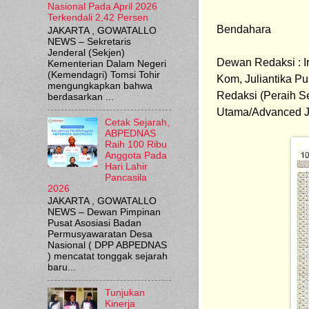
Nasional Pada April 2026
Terkendali 2,42 Persen
Bendahara             
JAKARTA , GOWATALLO
NEWS – Sekretaris
Jenderal (Sekjen)
Dewan Redaksi : I
Kementerian Dalam Negeri
(Kemendagri) Tomsi Tohir
Kom, 
Juliantika Pu
mengungkapkan bahwa
Redaksi (
Peraih Se
berdasarkan ...
Utama/Advanced Jo
Cetak Sejarah,
ABPEDNAS
Raih 100 Ribu
Anggota Pada
Hari Lahir
Pancasila
2026
JAKARTA , GOWATALLO
NEWS – Dewan Pimpinan
Pusat Asosiasi Badan
Permusyawaratan Desa
Nasional ( DPP ABPEDNAS
) mencatat tonggak sejarah
baru...
Tunjukan
Kinerja