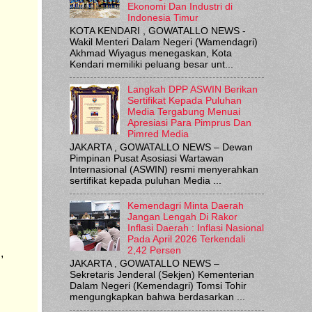
Ekonomi Dan Industri di
Indonesia Timur
KOTA KENDARI , GOWATALLO NEWS -
Wakil Menteri Dalam Negeri (Wamendagri)
Akhmad Wiyagus menegaskan, Kota
Kendari memiliki peluang besar unt...
Langkah DPP ASWIN Berikan
Sertifikat Kepada Puluhan
Media Tergabung Menuai
Apresiasi Para Pimprus Dan
Pimred Media
JAKARTA , GOWATALLO NEWS – Dewan
Pimpinan Pusat Asosiasi Wartawan
Internasional (ASWIN) resmi menyerahkan
sertifikat kepada puluhan Media ...
Kemendagri Minta Daerah
Jangan Lengah Di Rakor
Inflasi Daerah : Inflasi Nasional
Pada April 2026 Terkendali
2,42 Persen
 
JAKARTA , GOWATALLO NEWS –
Sekretaris Jenderal (Sekjen) Kementerian
Dalam Negeri (Kemendagri) Tomsi Tohir
mengungkapkan bahwa berdasarkan ...