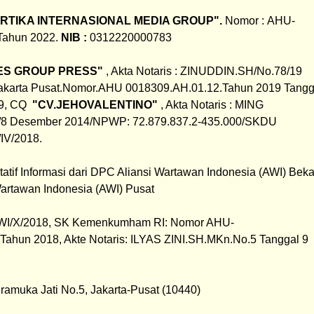
ARTIKA INTERNASIONAL MEDIA GROUP".
 Nomor : AHU-
Tahun 2022.
 NIB : 
0312220000783
ES GROUP PRESS"
 , Akta Notaris : ZINUDDIN.SH/No.78/19 
akarta Pusat.Nomor.AHU 0018309.AH.01.12.Tahun 2019 Tangga
, 
CQ  
"CV.JEHOVALENTINO"
 , Akta Notaris : MING 
8 Desember 2014/NPWP: 72.879.837.2-435.000/SKDU 
IV/2018.
artawan Indonesia (AWI) Pusat
WI/X/2018, SK Kemenkumham RI: Nomor AHU-
Tahun 2018, 
Akte Notaris: ILYAS ZINI.SH.MKn.No.5 Tanggal 9 
Pramuka Jati No.5, Jakarta-Pusat (10440)