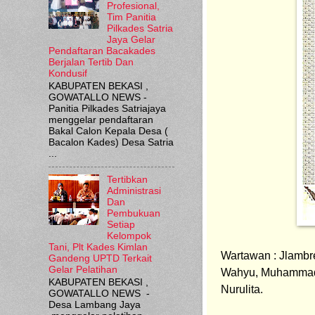
Profesional,
Tim Panitia
Pilkades Satria
Jaya Gelar
Pendaftaran Bacakades
Berjalan Tertib Dan
Kondusif
KABUPATEN BEKASI ,
GOWATALLO NEWS -
Panitia Pilkades Satriajaya
menggelar pendaftaran
Bakal Calon Kepala Desa (
Bacalon Kades) Desa Satria
...
Tertibkan
Administrasi
Dan
Pembukuan
Setiap
Kelompok
Tani, Plt Kades Kimlan
Wartawan : Jlambret
Gandeng UPTD Terkait
Gelar Pelatihan
Wahyu, Muhammad, A
KABUPATEN BEKASI ,
Nurulita.
GOWATALLO NEWS -
Desa Lambang Jaya