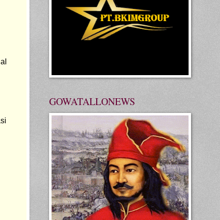
l 
GOWATALLONEWS
Sebagai Representatif Informasi dari DPC Aliansi Wartawan Indonesia (AWI) Bekasi 