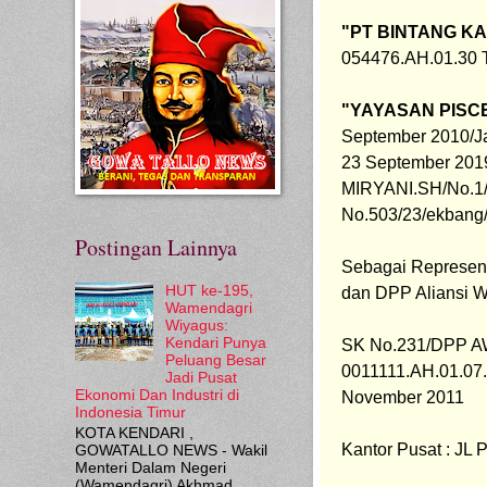
"PT BINTANG K
054476.AH.01.30 
"YAYASAN PISC
September 2010/J
23 September 2019
MIRYANI.SH/No.1/
No.503/23/ekbang/
Postingan Lainnya
HUT ke-195,
dan 
DPP Aliansi W
Wamendagri
Wiyagus:
Kendari Punya
SK No.231/DPP A
Peluang Besar
0011111.AH.01.07.
Jadi Pusat
Ekonomi Dan Industri di
November 2011
Indonesia Timur
KOTA KENDARI ,
Kantor Pusat : JL 
GOWATALLO NEWS - Wakil
Menteri Dalam Negeri
(Wamendagri) Akhmad