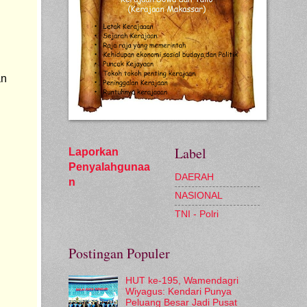
n 
Label
Laporkan
Penyalahgunaa
DAERAH
n
NASIONAL
TNI - Polri
Postingan Populer
HUT ke-195, Wamendagri
Wiyagus: Kendari Punya
Peluang Besar Jadi Pusat