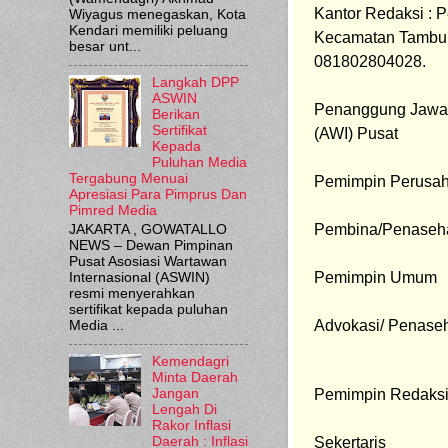
Kantor Redaksi : 
Wiyagus menegaskan, Kota
Kendari memiliki peluang
Kecamatan Tambun
besar unt...
081802804028.
Langkah DPP
ASWIN
Penanggung Jawab
Berikan
Sertifikat
(AWI) Pusat
Kepada
Puluhan Media
Tergabung Menuai
Pemimpin Perusah
Apresiasi Para Pimprus Dan
Pimred Media
Pembina/
Penaseh
JAKARTA , GOWATALLO
NEWS – Dewan Pimpinan
Pusat Asosiasi Wartawan
Pemimpin Umum     
Internasional (ASWIN)
resmi menyerahkan
sertifikat kepada puluhan
Advokasi/ Penaseh
Media ...
Kemendagri
Minta Daerah
Pemimpin Redaksi   
Jangan
Lengah Di
Rakor Inflasi
Sekertaris                
Daerah : Inflasi