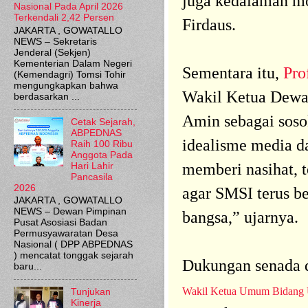
juga kedalaman mo
Nasional Pada April 2026
Terkendali 2,42 Persen
Firdaus.
JAKARTA , GOWATALLO
NEWS – Sekretaris
Jenderal (Sekjen)
Kementerian Dalam Negeri
Sementara itu,
Pro
(Kemendagri) Tomsi Tohir
mengungkapkan bahwa
Wakil Ketua Dewa
berdasarkan ...
Amin sebagai sos
Cetak Sejarah,
ABPEDNAS
idealisme media d
Raih 100 Ribu
Anggota Pada
memberi nasihat, t
Hari Lahir
Pancasila
2026
agar SMSI terus be
JAKARTA , GOWATALLO
NEWS – Dewan Pimpinan
bangsa,” ujarnya.
Pusat Asosiasi Badan
Permusyawaratan Desa
Nasional ( DPP ABPEDNAS
) mencatat tonggak sejarah
Dukungan senada 
baru...
Wakil Ketua Umum Bidang U
Tunjukan
Kinerja