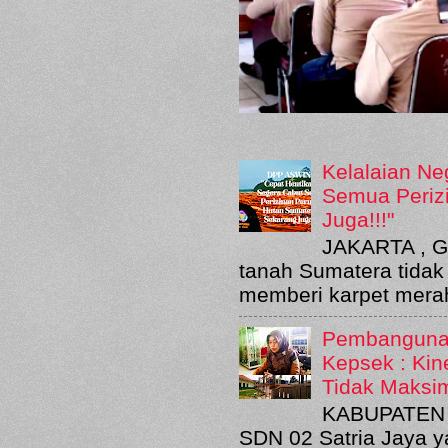
Kelalaian Ne
Semua Periz
Juga!!!"
JAKARTA , G
tanah Sumatera tidak
memberi karpet merah
Pembangunan
Kepsek : Kin
Tidak Maksi
KABUPATEN B
SDN 02 Satria Jaya y