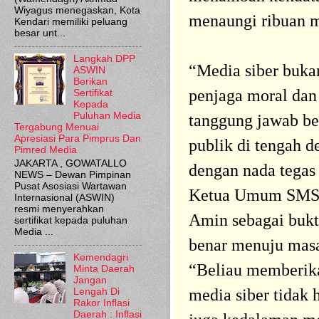
Wiyagus menegaskan, Kota
menaungi ribuan me
Kendari memiliki peluang
besar unt...
Langkah DPP
“Media siber buka
ASWIN
Berikan
penjaga moral dan
Sertifikat
Kepada
Puluhan Media
tanggung jawab be
Tergabung Menuai
Apresiasi Para Pimprus Dan
publik di tengah d
Pimred Media
JAKARTA , GOWATALLO
dengan nada tegas 
NEWS – Dewan Pimpinan
Pusat Asosiasi Wartawan
Ketua Umum SMS
Internasional (ASWIN)
resmi menyerahkan
Amin sebagai bukt
sertifikat kepada puluhan
Media ...
benar menuju masa
Kemendagri
“Beliau memberika
Minta Daerah
Jangan
media siber tidak 
Lengah Di
Rakor Inflasi
Daerah : Inflasi