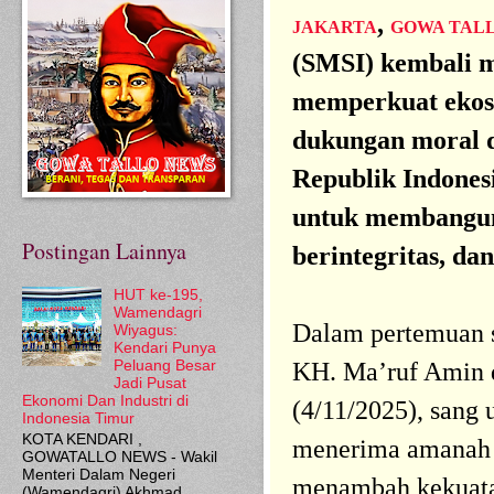
,
JAKARTA
GOWA TAL
(SMSI) kembali m
memperkuat ekosi
dukungan moral 
Republik Indone
untuk membangun 
Postingan Lainnya
berintegritas, da
HUT ke-195,
Wamendagri
Dalam pertemuan s
Wiyagus:
Kendari Punya
KH. Ma’ruf Amin 
Peluang Besar
Jadi Pusat
Ekonomi Dan Industri di
(4/11/2025), sang 
Indonesia Timur
KOTA KENDARI ,
menerima amanah
GOWATALLO NEWS - Wakil
Menteri Dalam Negeri
menambah kekuatan
(Wamendagri) Akhmad