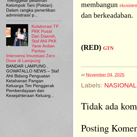
menggelar pelatihan
membangun
ekosiste
Kelompok Tani (Poktan).
Dalam rangka penertiban
dan berkeadaban.
administrasi/ p...
Kolaborasi TP
PKK Pusat
Dan Daerah,
Staf Ahli PKK
(RED)
Yane Ardian
GTN
Pantau
Intervensi Imunisasi Zero
Dose di Lampung
BANDAR LAMPUNG ,
GOWATALLO NEWS – Staf
at
November 04, 2025
Ahli Bidang Penguatan
Ketahanan Pangan
Labels:
NASIONAL
Keluarga Tim Penggerak
Pemberdayaan dan
Kesejahteraan Keluarg...
Tidak ada kom
Posting Komen