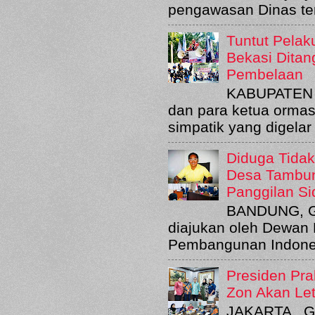
pengawasan Dinas terk
Tuntut Pelak
Bekasi Ditan
Pembelaan
KABUPATEN B
dan para ketua orma
simpatik yang digelar
Diduga Tida
Desa Tambun
Panggilan S
BANDUNG, GT
diajukan oleh Dewan 
Pembangunan Indones
Presiden Pra
Zon Akan Le
JAKARTA , G