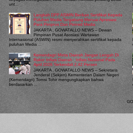
unt...
Langkah DPP ASWIN Berikan Sertifikat Kepada
Puluhan Media Tergabung Menuai Apresiasi
Para Pimprus Dan Pimred Media
JAKARTA , GOWATALLO NEWS – Dewan
Pimpinan Pusat Asosiasi Wartawan
Internasional (ASWIN) resmi menyerahkan sertifikat kepada
puluhan Media ...
Kemendagri Minta Daerah Jangan Lengah Di
Rakor Inflasi Daerah : Inflasi Nasional Pada
April 2026 Terkendali 2,42 Persen
JAKARTA , GOWATALLO NEWS – Sekretaris
Jenderal (Sekjen) Kementerian Dalam Negeri
(Kemendagri) Tomsi Tohir mengungkapkan bahwa
berdasarkan ...
GO