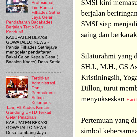
SMSI kini memasuk
Profesional,
Tim Panitia
berjalan beriring
Pilkades Satria
Jaya Gelar
Pendaftaran Bacakades
SMSI siap menjadi
Berjalan Tertib Dan
Kondusif
saing dan berkarak
KABUPATEN BEKASI ,
GOWATALLO NEWS -
Panitia Pilkades Satriajaya
menggelar pendaftaran
Silaturahmi yang
Bakal Calon Kepala Desa (
Bacalon Kades) Desa Satria
SH.I., M.H., GS A
...
Kristiningsih, Yog
Tertibkan
Administrasi
Dillon, turut mem
Dan
Pembukuan
menyukseskan
Setiap
Hari 
Kelompok
Tani, Plt Kades Kimlan
Gandeng UPTD Terkait
Gelar Pelatihan
Pertemuan yang di
KABUPATEN BEKASI ,
GOWATALLO NEWS -
simbol kebersamaa
Desa Lambang Jaya